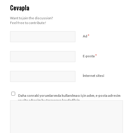
Cevapla
Want to join the discussion?
Feel free to contribute!
*
Ad
*
E-posta
İnternet sitesi
Daha sonraki yorumlarımda kullanılması için adım, e-posta adresim
ve site adresim bu tarayıcıya kaydedilsin.