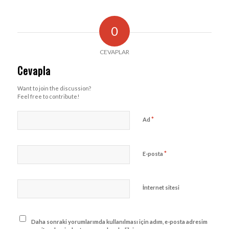
0
CEVAPLAR
Cevapla
Want to join the discussion?
Feel free to contribute!
*
Ad
*
E-posta
İnternet sitesi
Daha sonraki yorumlarımda kullanılması için adım, e-posta adresim