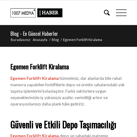
Blog - En Güncel Haberler
Buradasınız:
Anasayfa
/
Blog
/
Egemen Forklift Kiralama
Egemen Forklift Kiralama
Egemen Forklift Kiralama
hizmetimiz, dar alanlarda bile rahat
manevra yapabilen forkliftlerle depo ve üretim sahalarındaki yük
taşıma işlemlerini kolaylaştırır. Farklı sektörlere uygun
seçeneklerimizle iş yükünüzü azaltır, verimliliği artırır ve
operasyonlarınızı daha planlı hâle getiririz.
Güvenli ve Etkili Depo Taşımacılığı
Egemen Forklift Kiralama
depo ve sahadaki malzeme