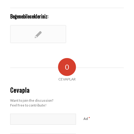
Beğenebilecekleriniz:
0
CEVAPLAR
Cevapla
Want to join the discussion?
Feel free to contribute!
*
Ad