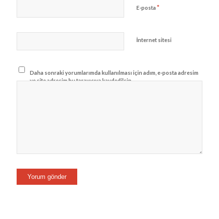
*
E-posta
İnternet sitesi
Daha sonraki yorumlarımda kullanılması için adım, e-posta adresim
ve site adresim bu tarayıcıya kaydedilsin.