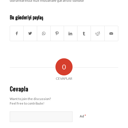
durumlarında hızlı müdahale garantisi sunulur
Bu gönderiyi paylaş
0
CEVAPLAR
Cevapla
Want to join the discussion?
Feel free to contribute!
*
Ad