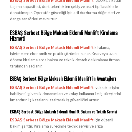
ESBAŞ Serbest Bölge Makaslı Eklemli Manlift
; 300 kg’a kadar
taşıma kapasitesi, dört tekerlekten çekiş ve arazi tipi lastiklerle
donatılmıştır. Operatör güvenliği için acil durdurma düğmeleri ve
denge sensörleri mevcuttur.
ESBAŞ Serbest Bölge Makaslı Eklemli Manlift Kiralama
Hizmeti
ESBAŞ Serbest Bölge Makaslı Eklemli Manlift
kiralama,
işletmelere ekonomik ve pratik çözümler sunar. Kısa veya uzun
dönem kiralamalarda bakım ve teknik destek de kiralama firması
tarafından sağlanır.
ESBAŞ Serbest Bölge Makaslı Eklemli Manlift’in Avantajları
ESBAŞ Serbest Bölge Makaslı Eklemli Manlift
, yüksek erişim
kabiliyeti, güvenlik donanımları ve kolay kullanımı ile iş süreçlerini
hızlandırır. İş kazalarını azaltarak iş güvenliğini artırır.
ESBAŞ Serbest Bölge Makaslı Eklemli Manlift Bakımı ve Teknik Servisi
ESBAŞ Serbest Bölge Makaslı Eklemli Manlift
için düzenli
bakım şarttır. Kiralama sürecinde teknik servis ve arıza