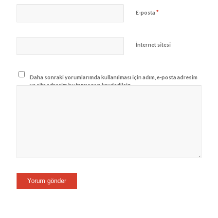
*
E-posta
İnternet sitesi
Daha sonraki yorumlarımda kullanılması için adım, e-posta adresim
ve site adresim bu tarayıcıya kaydedilsin.