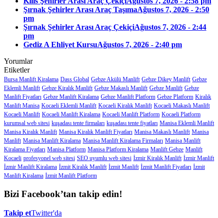
Kilis Şehirler Arası Araç Çekiçi
Ağustos 7, 2026 - 2:58 pm
Şırnak Şehirler Arası Araç Taşıma
Ağustos 7, 2026 - 2:50
pm
Şırnak Şehirler Arası Araç Çekiçi
Ağustos 7, 2026 - 2:44
pm
Gediz A Ehliyet Kursu
Ağustos 7, 2026 - 2:40 pm
Yorumlar
Etiketler
Bursa Manlift Kiralama
Dass Global
Gebze Akülü Manlift
Gebze Dikey Manlift
Gebze
Eklemli Manlift
Gebze Kiralık Manlift
Gebze Makaslı Manlift
Gebze Manlift
Gebze
Manlift Fiyatları
Gebze Manlift Kiralama
Gebze Manlift Platform
Gebze Platform
Kiralık
Manlift Manisa
Kocaeli Eklemli Manlift
Kocaeli Kiralık Manlift
Kocaeli Makaslı Manlift
Kocaeli Manlift
Kocaeli Manlift Kiralama
Kocaeli Manlift Platform
Kocaeli Platform
kurumsal web sitesi
kuşadası tente firmaları
kuşadası tente fiyatları
Manisa Eklemli Manlift
Manisa Kiralık Manlift
Manisa Kiralık Manlift Fiyatları
Manisa Makaslı Manlift
Manisa
Manlift
Manisa Manlift Kiralama
Manisa Manlift Kiralama Firmaları
Manisa Manlift
Kiralama Fiyatları
Manisa Platform
Manisa Platform Kiralama
Manlift Gebze
Manlift
Kocaeli
profesyonel web sitesi
SEO uyumlu web sitesi
İzmir Kiralık Manlift
İzmir Manlift
İzmir Manlift Kiralama
İzmit Kiralık Manlift
İzmit Manlift
İzmit Manlift Fiyatları
İzmit
Manlift Kiralama
İzmit Manlift Platform
Bizi Facebook’tan takip edin!
Takip et
Twitter'da