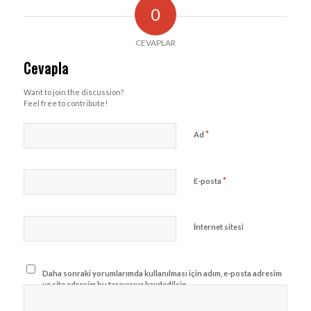
0
CEVAPLAR
Cevapla
Want to join the discussion?
Feel free to contribute!
*
Ad
*
E-posta
İnternet sitesi
Daha sonraki yorumlarımda kullanılması için adım, e-posta adresim
ve site adresim bu tarayıcıya kaydedilsin.