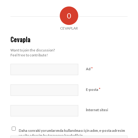
0
CEVAPLAR
Cevapla
Want to join the discussion?
Feel free to contribute!
*
Ad
*
E-posta
İnternet sitesi
Daha sonraki yorumlarımda kullanılması için adım, e-posta adresim
ve site adresim bu tarayıcıya kaydedilsin.