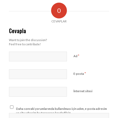
0
CEVAPLAR
Cevapla
Want to join the discussion?
Feel free to contribute!
*
Ad
*
E-posta
İnternet sitesi
Daha sonraki yorumlarımda kullanılması için adım, e-posta adresim
ve site adresim bu tarayıcıya kaydedilsin.