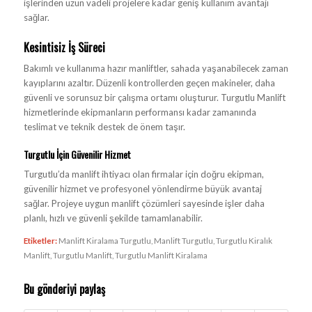
işlerinden uzun vadeli projelere kadar geniş kullanım avantajı
sağlar.
Kesintisiz İş Süreci
Bakımlı ve kullanıma hazır manliftler, sahada yaşanabilecek zaman
kayıplarını azaltır. Düzenli kontrollerden geçen makineler, daha
güvenli ve sorunsuz bir çalışma ortamı oluşturur. Turgutlu Manlift
hizmetlerinde ekipmanların performansı kadar zamanında
teslimat ve teknik destek de önem taşır.
Turgutlu İçin Güvenilir Hizmet
Turgutlu’da manlift ihtiyacı olan firmalar için doğru ekipman,
güvenilir hizmet ve profesyonel yönlendirme büyük avantaj
sağlar. Projeye uygun manlift çözümleri sayesinde işler daha
planlı, hızlı ve güvenli şekilde tamamlanabilir.
Etiketler:
Manlift Kiralama Turgutlu
,
Manlift Turgutlu
,
Turgutlu Kiralık
Manlift
,
Turgutlu Manlift
,
Turgutlu Manlift Kiralama
Bu gönderiyi paylaş